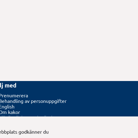
lj med
Prenumerera
s i nytt fönster.
Behandling av personuppgifter
English
tt fönster.
Om kakor
Tillgänglighetsredogörelse
 i nytt fönster.
Webbkarta
webbplats godkänner du