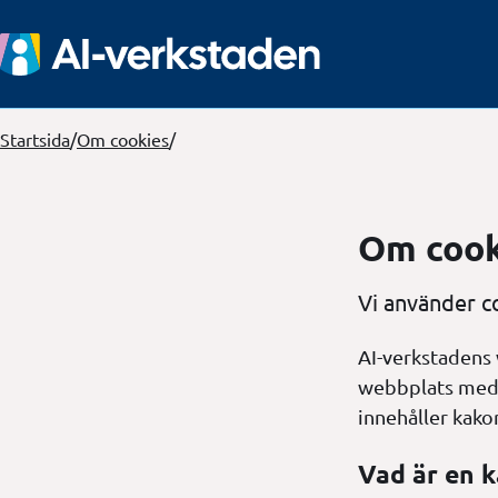
Startsida
/
Om cookies
/
Om cook
Vi använder c
AI-verkstadens 
webbplats med 
innehåller kako
Vad är en 