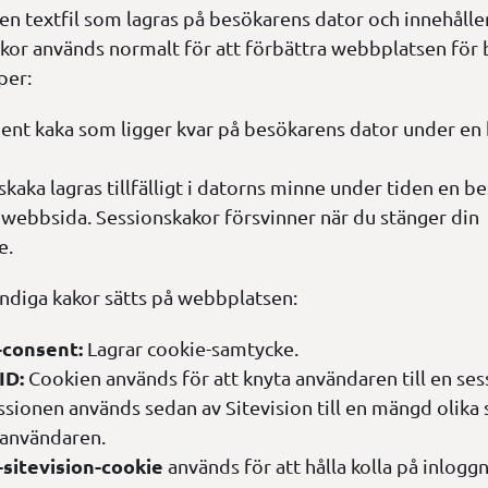
iten textfil som lagras på besökarens dator och innehålle
kor används normalt för att förbättra webbplatsen för
per:
ent kaka som ligger kvar på besökarens dator under e
skaka lagras tillfälligt i datorns minne under tiden en b
 webbsida. Sessionskakor försvinner när du stänger din
e.
ndiga kakor sätts på webbplatsen:
-consent:
Lagrar cookie-samtycke.
ID:
Cookien används för att knyta användaren till en sess
ssionen används sedan av Sitevision till en mängd olika 
l användaren.
sitevision-cookie
används för att hålla kolla på inlogg