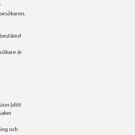
r
 besökaren.
n bestämd
esökare är
ion (ditt
saker
ning och