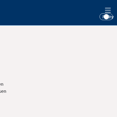
Meny
en
sen