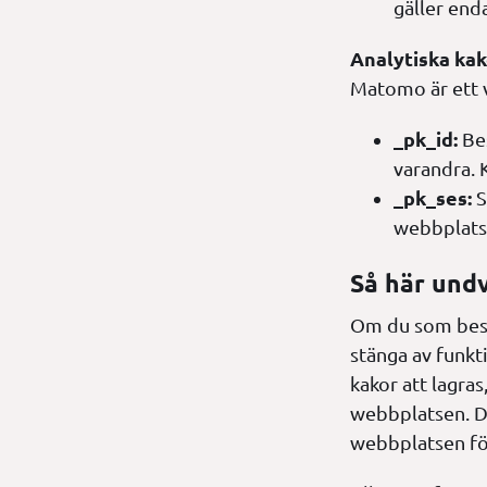
gäller end
Analytiska ka
Matomo är ett v
_pk_id:
Be
varandra. 
_pk_ses:
S
webbplatse
Så här undv
Om du som besö
stänga av funkt
kakor att lagra
webbplatsen. Du
webbplatsen för