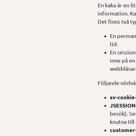
En kaka är en l
information. Ka
Det finns två ty
En perman
tid.
En session
inne på en
webbläsar
Följande nödvä
sv-cookie
JSESSION
besök). Se
knutna til
customer-