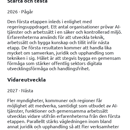
Starta och testa
2026 · Pågår
Den första etappen inleds i enlighet med
regeringsuppdraget. Ett antal organisationer prövar AI-
tjänster och arbetssätt i en säker och kontrollerad miljö.
Erfarenheterna används för att utveckla teknik,
arbetssätt och bygga kunskap och tillit inför nästa
etapp. De första resultaten kommer att handla lika
mycket om samverkan, juridik och upphandling som
tekniken i sig. Målet är att stegvis bygga en gemensam
förmåga som stärker offentlig sektors digitala
utvecklingsförmåga och handlingsfrihet.
Vidareutveckla
2027 · Nästa
Fler myndigheter, kommuner och regioner får
möjlighet att medverka, samtidigt som utbudet av AI-
tjänster, funktioner och gemensamma arbetssätt
utvecklas vidare utifrån erfarenheterna från den första
etappen. Parallellt stärks vägledningen inom bland
annat juridik och upphandling så att fler verksamheter