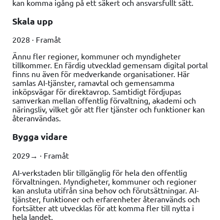
kan komma igång på ett säkert och ansvarsfullt sätt.
Skala upp
2028 · Framåt
Ännu fler regioner, kommuner och myndigheter
tillkommer. En färdig utvecklad gemensam digital portal
finns nu även för medverkande organisationer. Här
samlas AI-tjänster, ramavtal och gemensamma
inköpsvägar för direktavrop. Samtidigt fördjupas
samverkan mellan offentlig förvaltning, akademi och
näringsliv, vilket gör att fler tjänster och funktioner kan
återanvändas.
Bygga vidare
2029→ · Framåt
AI-verkstaden blir tillgänglig för hela den offentlig
förvaltningen. Myndigheter, kommuner och regioner
kan ansluta utifrån sina behov och förutsättningar. AI-
tjänster, funktioner och erfarenheter återanvänds och
fortsätter att utvecklas för att komma fler till nytta i
hela landet.