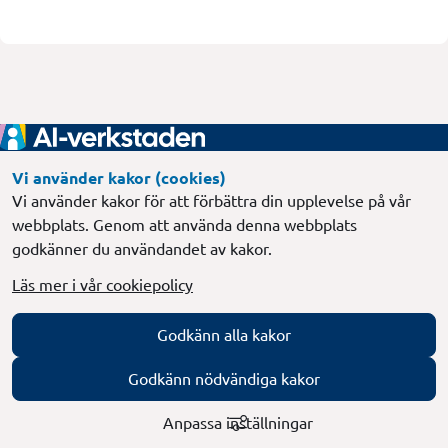
Sidfot
Gemensamt regeringsuppdrag
Vi använder kakor (cookies)
Vi använder kakor för att förbättra din upplevelse på vår
Länk till annan webbplats, öppnas i
Försäkringskassan
webbplats. Genom att använda denna webbplats
godkänner du användandet av kakor.
Länk till annan webbplats, öppnas i nytt 
Skatteverket
Läs mer i vår cookiepolicy
Länk till annan webbplats, öppnas i 
Regeringskansliet
Följ med
Godkänn alla kakor
Prenumerera
Godkänn nödvändiga kakor
Behandling av personuppgifter
English
Om kakor
Anpassa inställningar
Tillgänglighetsredogörelse